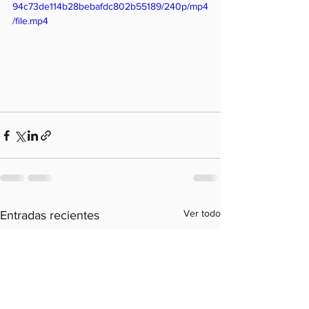
94c73de114b28bebafdc802b55189/240p/mp4
/file.mp4
Ver todo
Entradas recientes