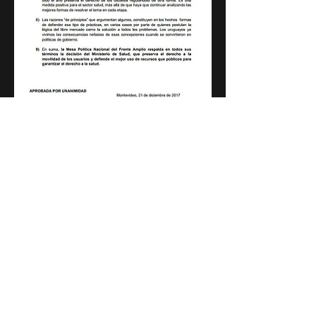
©2021 por Frente Izquierda de Liberación. Todos los
derechos reservados. Website creado por
@stressed_guy