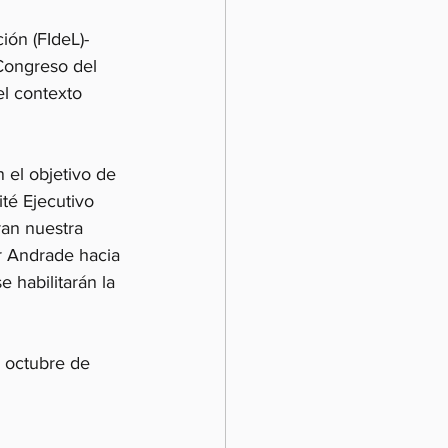
ón (FIdeL)- 
Congreso del 
el contexto 
 el objetivo de 
té Ejecutivo 
ran nuestra 
r Andrade hacia 
 habilitarán la 
 octubre de 