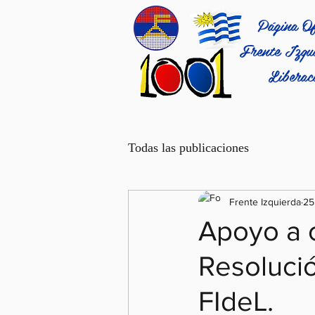
Página Of
Frente Izqui
Liberac
Todas las publicaciones
Frente Izquierda
25
Apoyo a 
Resolució
FIdeL.