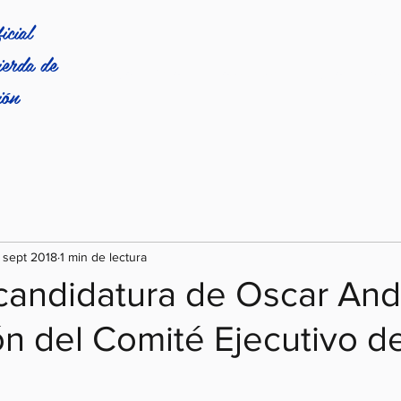
icial
erda de
Inicio
Historia
Novedades
Articulos
Inter
ión
 sept 2018
1 min de lectura
candidatura de Oscar And
n del Comité Ejecutivo de